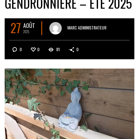
GENDRONNIÈRE – ÉTÉ 2025
27
AOÛT
MARC ADMINISTRATEUR
2025
0
0
81
0