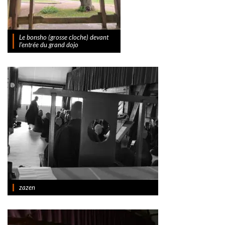
Le bonsho (grosse cloche) devant
l’entrée du grand dojo
zazen