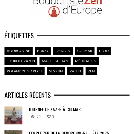
ÉTIQUETTES
BOURGOGNE
BURZY
CHALON
COLMAR
DOJO
JOURNÉE ZAZEN
MARC ESTEBAN
MÉDITATION
ROLAND YUNO RECH
SESSHIN
ZAZEN
ZEN
ARTICLES RÉCENTS
JOURNEE DE ZAZEN À COLMAR
70
0
TEMPLE ZEN DE LA GENDRONNIÈRE – ÉTÉ 2025